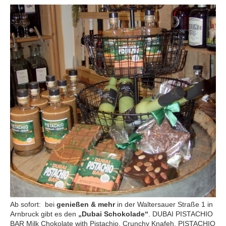
Ab sofort: bei
genießen & mehr
in der Waltersauer Straße 1 in
Arnbruck gibt es den
„Dubai Schokolade“
. DUBAI PISTACHIO
BAR Milk Chokolate with Pistachio, Crunchy Knafeh. PISTACHIO